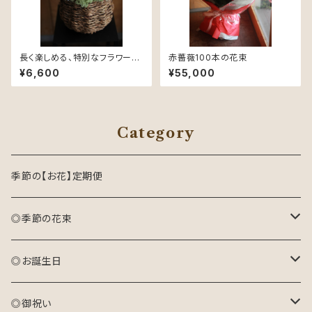
長く楽しめる、特別なフラワーギ
赤薔薇100本の花束
フト。プリザーブドフラワーアレ
¥6,600
¥55,000
ンジメントメント
Category
季節の【お花】定期便
◎季節の花束
おまかせ花束(S)
◎お誕生日
おまかせ花束(M)
アレンジメント(生花)
◎御祝い