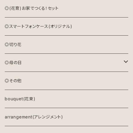
◎(花育)お家でつくる！セット
◎スマートフォンケース(オリジナル)
◎切り花
◎母の日
アレンジメント(生花)
◎その他
アレンジメント(プリザーブドフラワー)
bouquet(花束)
ドライフラワーリース
arrangement(アレンジメント)