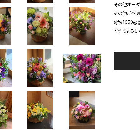
その他オーダ
その他ご不明
sjfw1653@g
どうぞよろし