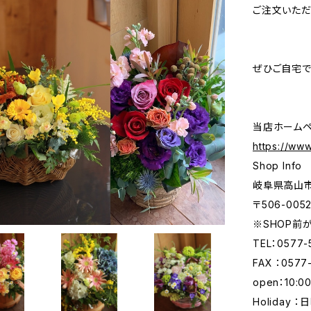
ご注文いただ
ぜひご自宅で
当店ホームペ
https://ww
Shop Info
岐阜県高山市
〒506-005
※SHOP前
TEL：0577-
FAX ：0577
open：10:00
Holiday ：