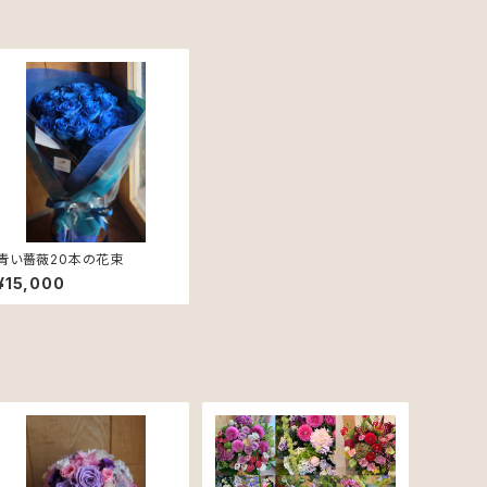
青い薔薇20本の花束
¥15,000