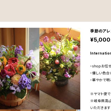
季節のアレ
¥5,000
Internatio
・shopお
・優しい色合
・華やかで明
※ヤマト便で
※岐阜県高山
いただきます