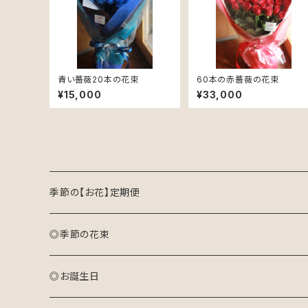
青い薔薇20本の花束
60本の赤薔薇の花束
¥15,000
¥33,000
季節の【お花】定期便
◎季節の花束
おまかせ花束(S)
◎お誕生日