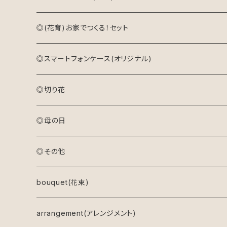
◎(花育)お家でつくる！セット
◎スマートフォンケース(オリジナル)
◎切り花
◎母の日
アレンジメント(生花)
◎その他
アレンジメント(プリザーブドフラワー)
bouquet(花束)
ドライフラワーリース
arrangement(アレンジメント)