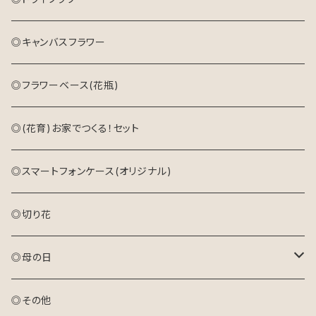
◎キャンバスフラワー
◎フラワーベース(花瓶)
◎(花育)お家でつくる！セット
◎スマートフォンケース(オリジナル)
◎切り花
◎母の日
アレンジメント(生花)
◎その他