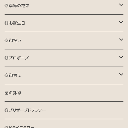
◎季節の花束
おまかせ花束(S)
◎お誕生日
おまかせ花束(M)
アレンジメント(生花)
◎御祝い
おまかせ花束(L)
花束(生花)
アレンジメント(生花)
◎プロポーズ
プリザーブドフラワーアレンジメント
花束(生花)
花束
◎御供え
ドライフラワーリース
プリザーブドフラワーアレンジメント
アレンジメント
アレンジメント(生花)
蘭の鉢物
キャンバスフラワー
ドライフラワーリース
プリザーブドフラワーアレンジメント
花束(生花)
◎プリザーブドフラワー
キャンバスフラワー
◎ドライフラワー