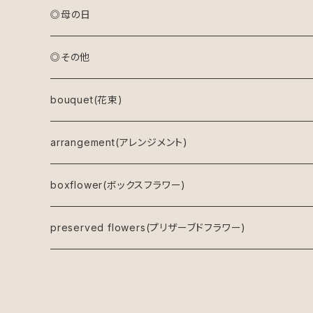
◎母の日
アレンジメント(生花)
◎その他
アレンジメント(プリザーブドフラワー)
bouquet(花束)
ドライフラワーリース
arrangement(アレンジメント)
キャンバスフラワー
boxflower(ボックスフラワー)
鉢物
preserved flowers(プリザーブドフラワー)