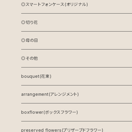
◎スマートフォンケース(オリジナル)
◎切り花
◎母の日
アレンジメント(生花)
◎その他
アレンジメント(プリザーブドフラワー)
bouquet(花束)
ドライフラワーリース
arrangement(アレンジメント)
キャンバスフラワー
boxflower(ボックスフラワー)
鉢物
preserved flowers(プリザーブドフラワー)