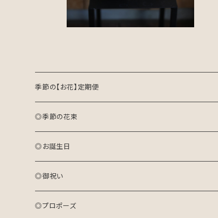
季節の【お花】定期便
◎季節の花束
おまかせ花束(S)
◎お誕生日
おまかせ花束(M)
アレンジメント(生花)
◎御祝い
おまかせ花束(L)
花束(生花)
アレンジメント(生花)
◎プロポーズ