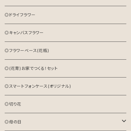
キャンバスフラワー
◎ドライフラワー
◎キャンバスフラワー
◎フラワーベース(花瓶)
◎(花育)お家でつくる！セット
◎スマートフォンケース(オリジナル)
◎切り花
◎母の日