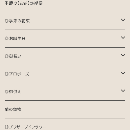
季節の【お花】定期便
◎季節の花束
おまかせ花束(S)
◎お誕生日
おまかせ花束(M)
アレンジメント(生花)
◎御祝い
おまかせ花束(L)
花束(生花)
アレンジメント(生花)
◎プロポーズ
プリザーブドフラワーアレンジメント
花束(生花)
花束
◎御供え
ドライフラワーリース
プリザーブドフラワーアレンジメント
アレンジメント
アレンジメント(生花)
蘭の鉢物
キャンバスフラワー
ドライフラワーリース
プリザーブドフラワーアレンジメント
花束(生花)
◎プリザーブドフラワー