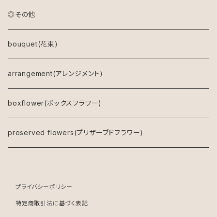
アレンジメント(生花)
◎その他
アレンジメント(プリザーブドフラワー)
bouquet(花束)
ドライフラワーリース
arrangement(アレンジメント)
キャンバスフラワー
boxflower(ボックスフラワー)
鉢物
preserved flowers(プリザーブドフラワー)
プライバシーポリシー
特定商取引法に基づく表記