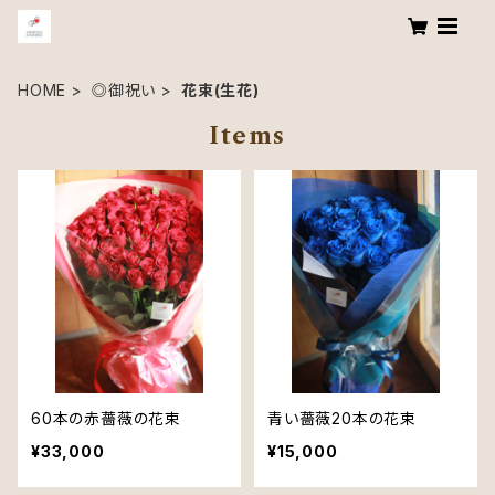
HOME
◎御祝い
花束(生花)
Items
60本の赤薔薇の花束
青い薔薇20本の花束
¥33,000
¥15,000