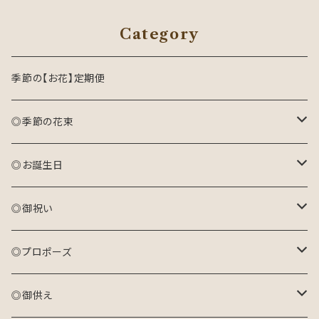
Category
季節の【お花】定期便
◎季節の花束
おまかせ花束(S)
◎お誕生日
おまかせ花束(M)
アレンジメント(生花)
◎御祝い
おまかせ花束(L)
花束(生花)
アレンジメント(生花)
◎プロポーズ
プリザーブドフラワーアレンジメント
花束(生花)
花束
◎御供え