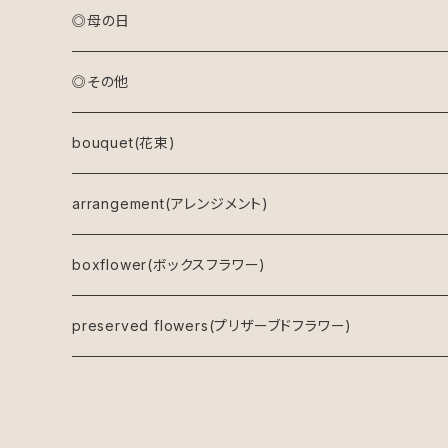
◎母の日
アレンジメント(生花)
◎その他
アレンジメント(プリザーブドフラワー)
bouquet(花束)
ドライフラワーリース
arrangement(アレンジメント)
キャンバスフラワー
boxflower(ボックスフラワー)
鉢物
preserved flowers(プリザーブドフラワー)