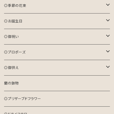
◎季節の花束
おまかせ花束(S)
◎お誕生日
おまかせ花束(M)
アレンジメント(生花)
◎御祝い
おまかせ花束(L)
花束(生花)
アレンジメント(生花)
◎プロポーズ
プリザーブドフラワーアレンジメント
花束(生花)
花束
◎御供え
ドライフラワーリース
プリザーブドフラワーアレンジメント
アレンジメント
アレンジメント(生花)
蘭の鉢物
キャンバスフラワー
ドライフラワーリース
プリザーブドフラワーアレンジメント
花束(生花)
◎プリザーブドフラワー
キャンバスフラワー