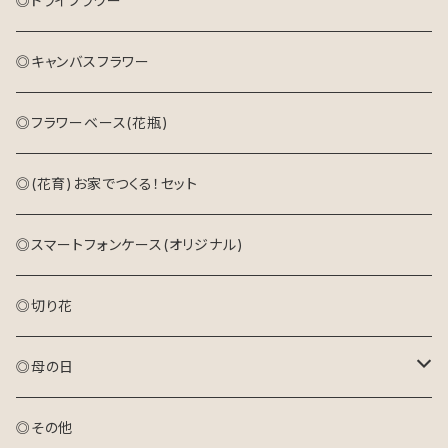
◎ドライフラワー
◎キャンバスフラワー
◎フラワーベース(花瓶)
◎(花育)お家でつくる！セット
◎スマートフォンケース(オリジナル)
◎切り花
◎母の日
アレンジメント(生花)
◎その他